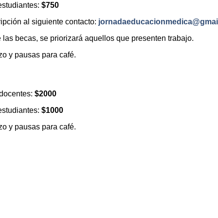
estudiantes:
$750
ipción al siguiente contacto:
jornadaeducacionmedica@gmai
e las becas, se priorizará aquellos que presenten trabajo.
zo y pausas para café.
 docentes:
$2000
estudiantes:
$1000
zo y pausas para café.